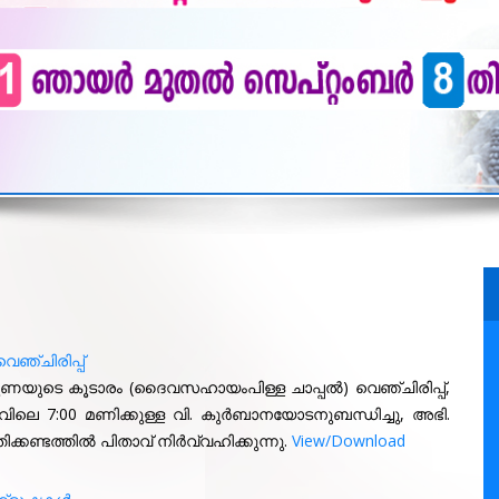
ഞ്ചിരിപ്പ്
ുണയുടെ കൂടാരം (ദൈവസഹായംപിള്ള ചാപ്പൽ) വെഞ്ചിരിപ്പ്,
ിലെ 7:00 മണിക്കുള്ള വി. കുർബാനയോടനുബന്ധിച്ചു, അഭി.
കണ്ടത്തിൽ പിതാവ് നിർവ്വഹിക്കുന്നു.
View/Download