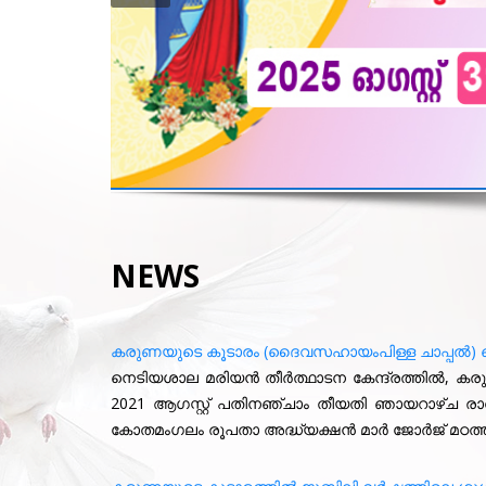
NEWS
കരുണയുടെ കൂടാരം (ദൈവസഹായംപിള്ള ചാപ്പൽ) വെ
നെടിയശാല മരിയൻ തീർത്ഥാടന കേന്ദ്രത്തിൽ, കര
2021 ആഗസ്റ്റ് പതിനഞ്ചാം തീയതി ഞായറാഴ്ച രാവ
കോതമംഗലം രൂപതാ അദ്ധ്യക്ഷൻ മാർ ജോർജ് മഠത്തിക്