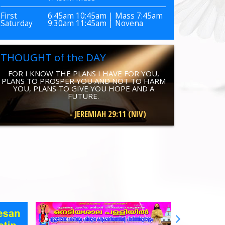
First
6:45am 10:45am | Mass 7:45am
Saturday
9:30am 11:45am | Novena
THOUGHT of the DAY
FOR I KNOW THE PLANS I HAVE FOR YOU,
PLANS TO PROSPER YOU AND NOT TO HARM
YOU, PLANS TO GIVE YOU HOPE AND A
FUTURE.
-
JEREMIAH 29:11 (NIV)